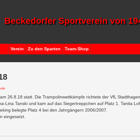
Beckedorfer Sportverein von 194
Zum
Verein
Zu den Sparten
Team-Shop
nhalt
pringen
18
olin
 am 26.8.18 statt. Die Trampolinwettkämpfe richtete der VfL Stadthag
a-Lina Tanski und kam auf das Siegertreppchen auf Platz 1. Tanita 
eking belegte Platz 4 bei den Jahrgängern 2006/2007.
n eingesetzt.