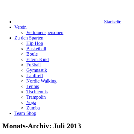
Startseite
Verein
Vertrauenspersonen
Zu den Sparten
Hip Hop
Basketball
Boule
Eltern-Kind
Fußball
Gymnastik
Lauftreff
Nordic Walking
Tennis
Tischtennis
Trampolin
Yoga
Zumba
Team-Shop
Monats-Archiv: Juli 2013